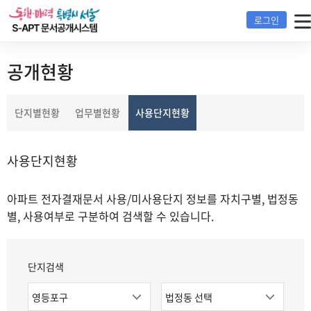
S-
로그인
apt
운
영
공개현황
및
장
선
애
단지별현황
업무별현황
사용단지현황
택
신
됨
고
사용단지현황
전
화
:
아파트 전자결재문서 사용/미사용단지 정보를 자치구별, 법정동
02-
별, 사용여부로 구분하여 검색할 수 있습니다.
2133-
7288
단지검색
자
법