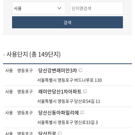
치
정
사
단
구
동
용
지
검
선
선
여
명
색
택
택
부
버
사용단지 (총 149단지)
튼
사
당산강변래미안3차
사용
영등포구
용
서울특별시 영등포구 버드나루로 130
단
지
래미안당산1차아파트
사용
영등포구
현
서울특별시 영등포구 당산로54길 11
황
목
당산신동아파밀리에
사용
영등포구
록
서울특별시 영등포구 영신로33길 3
보
당산진로
사용
영등포구
기