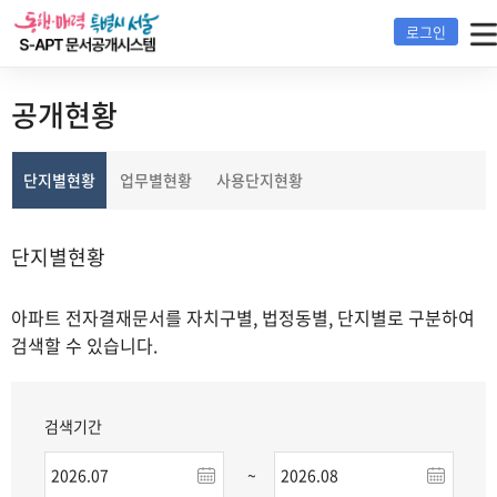
S-
로그인
apt
운
영
공개현황
및
장
선
애
단지별현황
업무별현황
사용단지현황
택
신
됨
고
단지별현황
전
화
:
아파트 전자결재문서를 자치구별, 법정동별, 단지별로 구분하여
02-
검색할 수 있습니다.
2133-
7288
검색기간
시
종
~