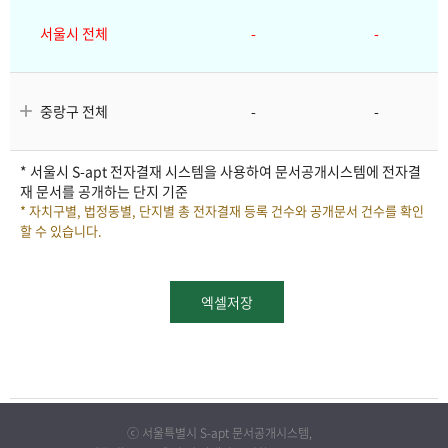
단
연
지
서울시 전체
-
-
월
별
문
은
서
상
중랑구 전체
-
-
시
공
세
개
항
작
* 서울시 S-apt 전자결재 시스템을 사용하여 문서공개시스템에 전자결
현
목
재 문서를 공개하는 단지 기준
황
열
연
* 자치구별, 법정동별, 단지별 총 전자결재 등록 건수와 공개문서 건수를 확인
목
할 수 있습니다.
기
월
록
보
보
엑셀저장
기-
다
자
치
과
구,
법
거
단지별 공개현황
정
ⓒ 서울특별시 S-apt 문서공개시스템,