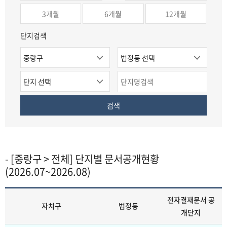
작
료
연
연
단지검색
월
월
자
법
(입
(입
치
정
단
단
력
력
구
동
지
지
검
예
예
선
선
선
명
색
시
시
택
택
택
버
:
:
[중랑구 > 전체] 단지별 문서공개현황
튼
(2026.07~2026.08)
2020.09)
2020.09,
종
전자결재문서 공
자치구
법정동
료
개단지