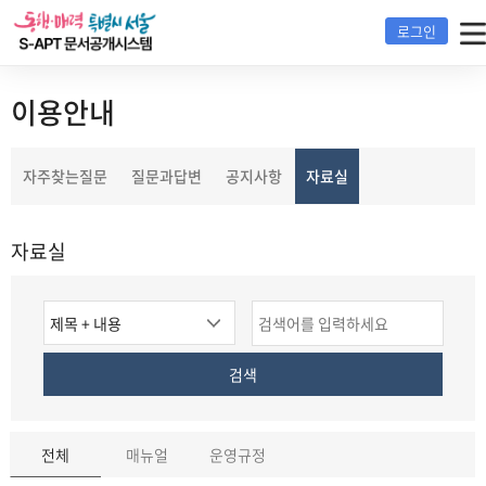
S-
로그인
apt
운
영
이용안내
및
장
선
애
자주찾는질문
질문과답변
공지사항
자료실
택
신
됨
고
자료실
전
화
:
검
검
02-
2133-
색
색
검
7288
옵
어
색
션
전체
매뉴얼
운영규정
버