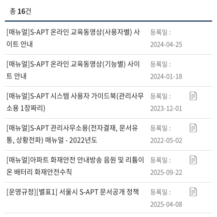
튼
총
16
건
자
[매뉴얼]S-APT 온라인 교육동영상(사용자별) 사
료
이트 안내
2024-04-25
실
목
[매뉴얼]S-APT 온라인 교육동영상(기능별) 사이
록
트 안내
2024-01-18
보
[매뉴얼]S-APT 시스템 사용자 가이드북(관리사무
기
소용 1장짜리)
2023-12-01
-
번
[매뉴얼]S-APT 관리사무소용(전자결재, 문서유
호,
통, 상황전파) 매뉴얼 - 2022년도
2022-05-02
제
목,
[매뉴얼]아파트 화재안전 안내방송 음원 및 리튬이
등
온 배터리 화재안전수칙
2025-09-22
록
[운영규정][별표1] 서울시 S-APT 문서공개 정책
일,
2025-04-08
첨